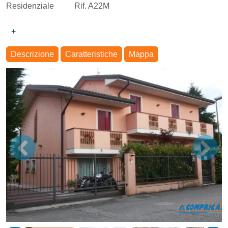
Residenziale
Rif. A22M
+
Descrizione
Caratteristiche
Mappa