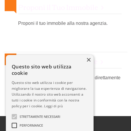
Proponi il Tuo Immobile
Proponi il tuo immobile alla nostra agenzia.
Newsletter Immobiliare
×
Questo sito web utilizza
cookie
Ricevi le nostre proposte immobiliari direttamente
Questo sito web utilizza i cookie per
nella tua email!
migliorare la tua esperienza di navigazione.
Utilizzando il nostro sito web acconsenti a
tutti i cookie in conformità con la nostra
policy per i cookie.
Leggi di più
STRETTAMENTE NECESSARI
PERFORMANCE