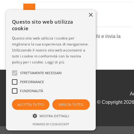
Invia la tua ricerca
×
all'agenzia
Questo sito web utilizza
cookie
Descrivi l'immobile che cerchi e invia la
Questo sito web utilizza i cookie per
ricerca all'agenzia.
migliorare la tua esperienza di navigazione.
Utilizzando il nostro sito web acconsenti a
tutti i cookie in conformità con la nostra
policy per i cookie.
Leggi di più
STRETTAMENTE NECESSARI
PERFORMANCE
FUNZIONALITÀ
A
© Copyright 2026
ACCETTA TUTTO
RIFIUTA TUTTO
MOSTRA DETTAGLI
POWERED BY COOKIESCRIPT