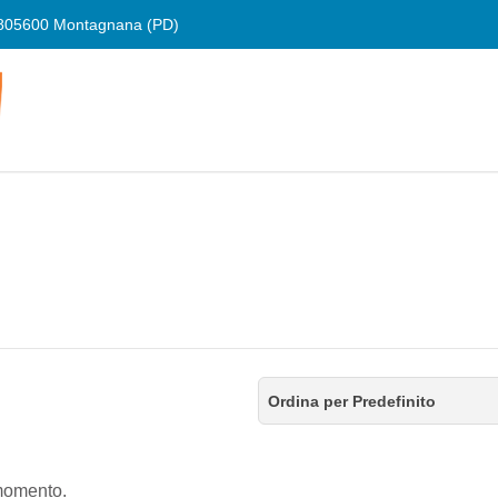
805600 Montagnana (PD)
Ordina per Predefinito
 momento.