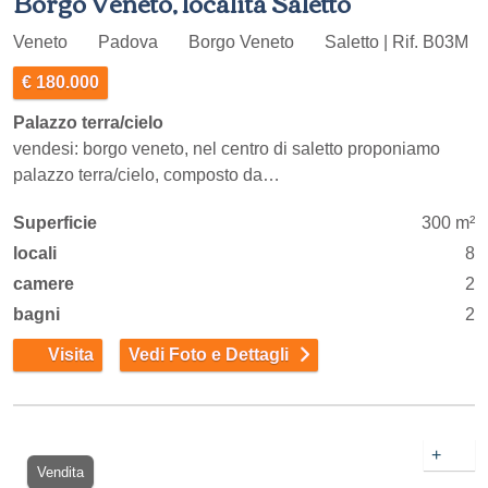
Borgo Veneto, località Saletto
Veneto
Padova
Borgo Veneto
Saletto | Rif. B03M
€ 180.000
Palazzo terra/cielo
vendesi: borgo veneto, nel centro di saletto proponiamo
palazzo terra/cielo, composto da…
Superficie
300 m²
locali
8
camere
2
bagni
2
Visita
Vedi Foto e Dettagli
+
Vendita