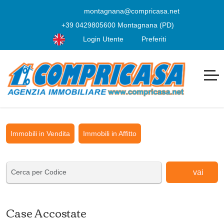
montagnana@compricasa.net
+39 0429805600 Montagnana (PD)
Login Utente
Preferiti
Immobili in Vendita
Immobili in Affitto
vai
Case Accostate