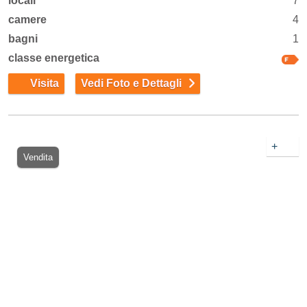
locali
7
camere
4
bagni
1
classe energetica
Visita
Vedi Foto e Dettagli
+
Vendita